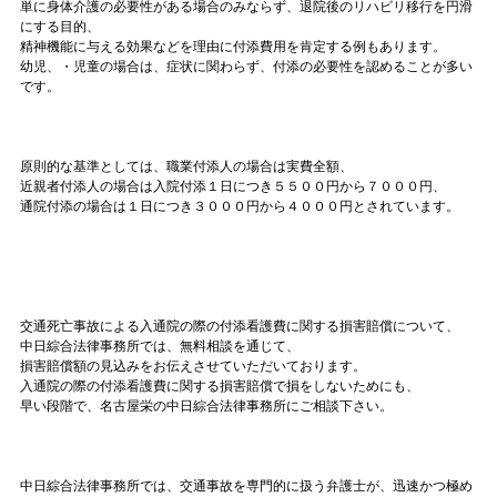
単に身体介護の必要性がある場合のみならず、退院後のリハビリ移行を円滑
にする目的、
精神機能に与える効果などを理由に付添費用を肯定する例もあります。
幼児、・児童の場合は、症状に関わらず、付添の必要性を認めることが多い
です。
原則的な基準としては、職業付添人の場合は実費全額、
近親者付添人の場合は入院付添１日につき５５００円から７０００円、
通院付添の場合は１日につき３０００円から４０００円とされています。
交通死亡事故による入通院の際の付添看護費に関する損害賠償について、
中日綜合法律事務所では、無料相談を通じて、
損害賠償額の見込みをお伝えさせていただいております。
入通院の際の付添看護費に関する損害賠償で損をしないためにも、
早い段階で、名古屋栄の中日綜合法律事務所にご相談下さい。
中日綜合法律事務所では、交通事故を専門的に扱う弁護士が、迅速かつ極め