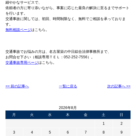
細やかなサービスで、
依頼者の方に寄り添いながら、事案に応じた最良の解決に至るまでサポート
を行います。
交通事故に関しては、初回、時間制限なく、無料でご相談を承っておりま
す。
無料相談ページ
はこちら。
交通事故でお悩みの方は、名古屋栄の中日綜合法律事務所まで、
お問合せ下さい（相談専用ＴＥＬ：052-252-7556）。
交通事故専用ページ
はこちら。
<< 前の記事へ
一覧に戻る
次の記事へ >>
2026年8月
月
火
水
木
金
土
日
1
2
3
4
5
6
7
8
9