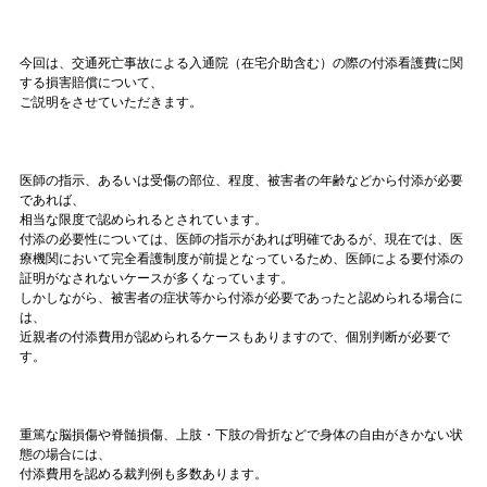
今回は、交通死亡事故による入通院（在宅介助含む）の際の付添看護費に関
する損害賠償について、
ご説明をさせていただきます。
医師の指示、あるいは受傷の部位、程度、被害者の年齢などから付添が必要
であれば、
相当な限度で認められるとされています。
付添の必要性については、医師の指示があれば明確であるが、現在では、医
療機関において完全看護制度が前提となっているため、医師による要付添の
証明がなされないケースが多くなっています。
しかしながら、被害者の症状等から付添が必要であったと認められる場合に
は、
近親者の付添費用が認められるケースもありますので、個別判断が必要で
す。
重篤な脳損傷や脊髄損傷、上肢・下肢の骨折などで身体の自由がきかない状
態の場合には、
付添費用を認める裁判例も多数あります。