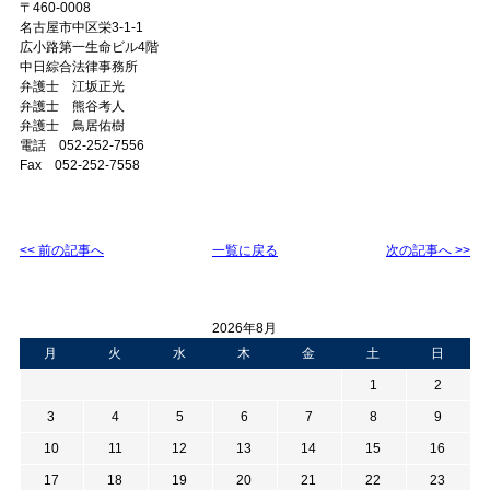
〒460-0008
名古屋市中区栄3-1-1
広小路第一生命ビル4階
中日綜合法律事務所
弁護士 江坂正光
弁護士 熊谷考人
弁護士 鳥居佑樹
電話 052-252-7556
Fax 052-252-7558
<< 前の記事へ
一覧に戻る
次の記事へ >>
2026年8月
月
火
水
木
金
土
日
1
2
3
4
5
6
7
8
9
10
11
12
13
14
15
16
17
18
19
20
21
22
23