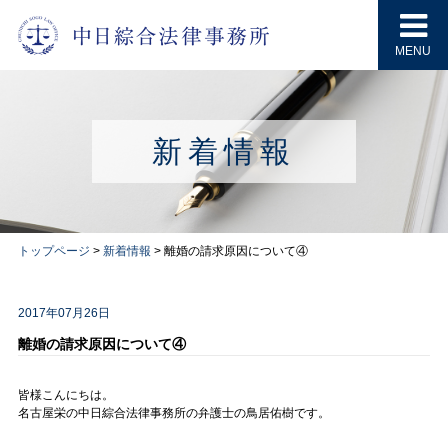
MENU
新着情報
トップページ
>
新着情報
>
離婚の請求原因について④
2017年07月26日
離婚の請求原因について④
皆様こんにちは。
名古屋栄の中日綜合法律事務所の弁護士の鳥居佑樹です。