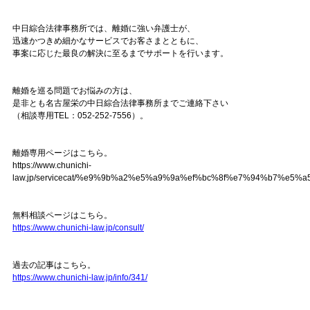
中日綜合法律事務所では、離婚に強い弁護士が、
迅速かつきめ細かなサービスでお客さまとともに、
事案に応じた最良の解決に至るまでサポートを行います。
離婚を巡る問題でお悩みの方は、
是非とも名古屋栄の中日綜合法律事務所までご連絡下さい
（相談専用TEL：052-252-7556）。
離婚専用ページはこちら。
https://www.chunichi-
law.jp/servicecat/%e9%9b%a2%e5%a9%9a%ef%bc%8f%e7%94%b7%e5%
無料相談ページはこちら。
https://www.chunichi-law.jp/consult/
過去の記事はこちら。
https://www.chunichi-law.jp/info/341/