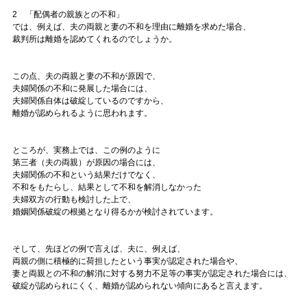
2 「配偶者の親族との不和」
では、例えば、夫の両親と妻の不和を理由に離婚を求めた場合、
裁判所は離婚を認めてくれるのでしょうか。
この点、夫の両親と妻の不和が原因で、
夫婦関係の不和に発展した場合には、
夫婦関係自体は破綻しているのですから、
離婚が認められるように思われます。
ところが、実務上では、この例のように
第三者（夫の両親）が原因の場合には、
夫婦関係の不和という結果だけでなく、
不和をもたらし、結果として不和を解消しなかった
夫婦双方の行動も検討した上で、
婚姻関係破綻の根拠となり得るかが検討されています。
そして、先ほどの例で言えば、夫に、例えば、
両親の側に積極的に荷担したという事実が認定された場合や、
妻と両親との不和の解消に対する努力不足等の事実が認定された場合には、
破綻が認められにくく、離婚が認められない傾向にあると言えます。