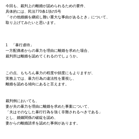
今回も、裁判上の離婚が認められるための要件、
具体的には、民法770条1項の5号
「その他婚姻を継続し難い重大な事由があるとき」について、
取り上げてみたいと思います。
1 「暴行虐待」
一方配偶者からの暴力を理由に離婚を求めた場合、
裁判所は離婚を認めてくれるのでしょうか。
この点、もちろん暴力の程度や頻度にもよりますが、
実務上では、暴力行為の違法性を重視し、
離婚を認める傾向にあると言えます。
裁判例においても、
妻が夫の暴力を理由に離婚を求めた事案について、
「夫はそのなした暴行行為を強く非難されるべきである」
とし、婚姻関係の破綻を認め、
妻からの離婚請求を認めた事例があります。