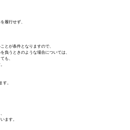
務を履行せず、
いことが条件となりますので、
めを負うときのような場合については、
しても、
す。
ます。
、
に、
行います。