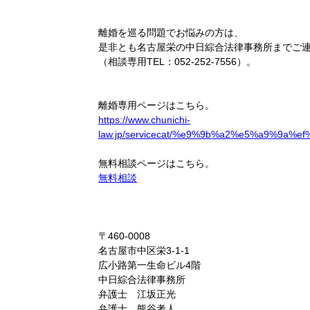
離婚を巡る問題でお悩みの方は、
是非とも名古屋栄の中日綜合法律事務所までご
（相談専用TEL：052-252-7556）。
離婚専用ページはこちら。
https://www.chunichi-
law.jp/servicecat/%e9%9b%a2%e5%a9%9a
無料相談ページはこちら。
無料相談
〒460-0008
名古屋市中区栄3-1-1
広小路第一生命ビル4階
中日綜合法律事務所
弁護士 江坂正光
弁護士 熊谷考人