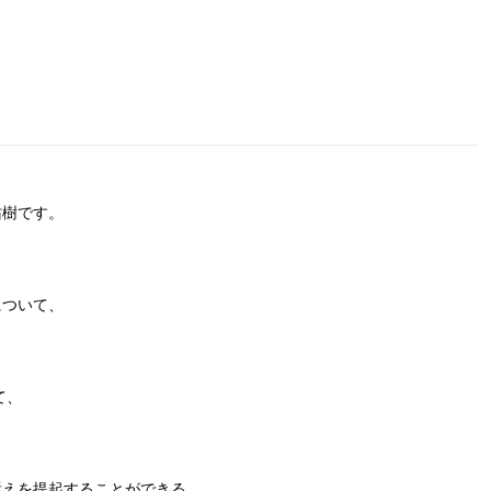
佑樹です。
について、
て、
訴えを提起することができる。