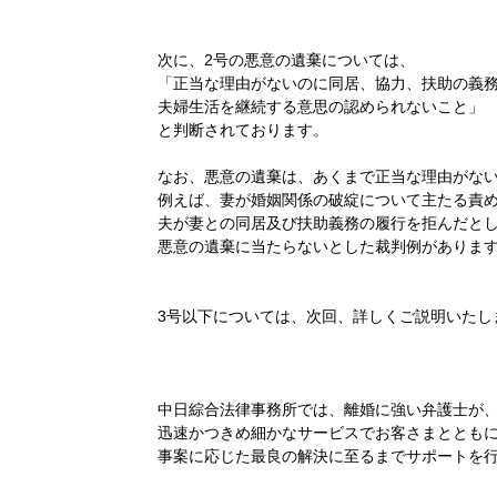
次に、2号の悪意の遺棄については、
「正当な理由がないのに同居、協力、扶助の義
夫婦生活を継続する意思の認められないこと」
と判断されております。
なお、悪意の遺棄は、あくまで正当な理由がな
例えば、妻が婚姻関係の破綻について主たる責
夫が妻との同居及び扶助義務の履行を拒んだと
悪意の遺棄に当たらないとした裁判例がありま
3号以下については、次回、詳しくご説明いたし
中日綜合法律事務所では、離婚に強い弁護士が
迅速かつきめ細かなサービスでお客さまととも
事案に応じた最良の解決に至るまでサポートを