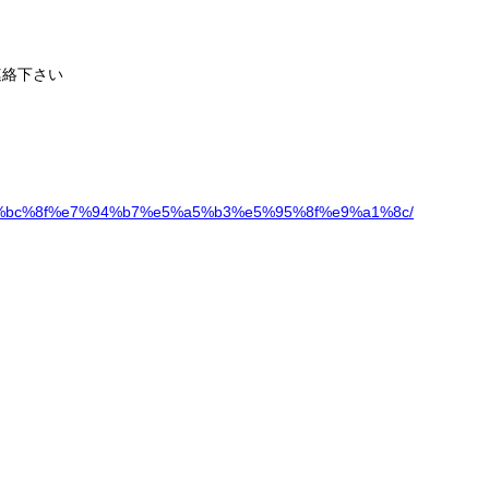
連絡下さい
%ef%bc%8f%e7%94%b7%e5%a5%b3%e5%95%8f%e9%a1%8c/