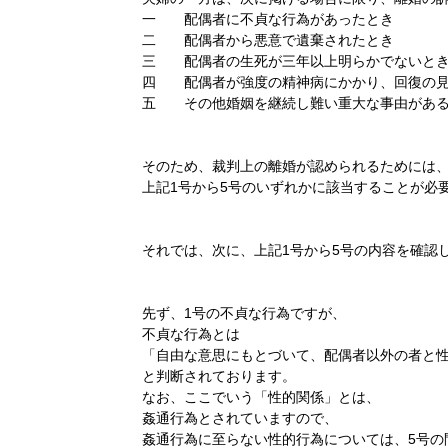
一 配偶者に不貞な行為があったとき
二 配偶者から悪意で遺棄されたとき
三 配偶者の生死が三年以上明らかでないと
四 配偶者が強度の精神病にかかり、回復の見
五 その他婚姻を継続し難い重大な事由があ
そのため、裁判上の離婚が認められるためには
上記1号から5号のいずれかに該当することが必
それでは、次に、上記1号から5号の内容を確認
先ず、1号の不貞な行為ですが、
不貞な行為とは
「自由な意思にもとづいて、配偶者以外の者と
と判断されております。
なお、ここでいう「性的関係」とは、
姦通行為とされていますので、
姦通行為に至らない性的行為については、5号の